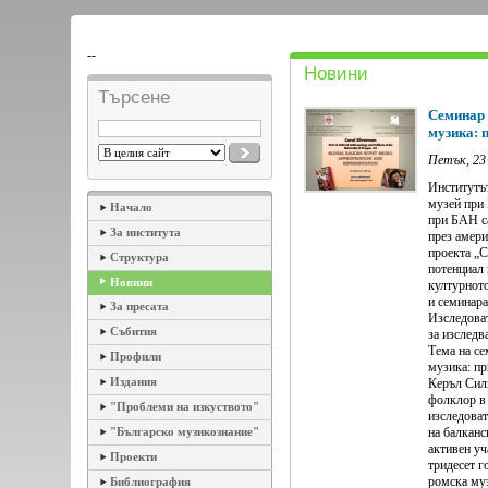
--
Новини
Търсене
Семинар 
музика: 
Петък, 23
Институтът
музей при 
Начало
при БАН са
За института
през амери
проекта „С
Структура
потенциал 
Новини
културнот
и семинара
За пресата
Изследоват
Събития
за изследв
Тема на се
Профили
музика: пр
Издания
Керъл Сил
фолклор в
"Проблеми на изкуството"
изследоват
"Българско музикознание"
на балканс
активен уч
Проекти
тридесет г
ромска муз
Библиография