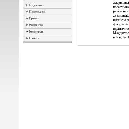
американск
Обучение
пресечната
равенство,
Партньори
„Балканска
Връзки
циганска м
фигура на
Контакти
идентичнос
Конкурси
Модератори
и доц. д-р
Отчети