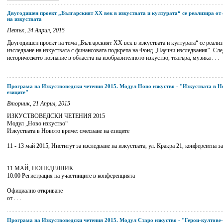
Двугодишен проект „Българският ХХ век в изкуствата и културата“ се реализира от 
на изкуствата
Петък, 24 Април, 2015
Двугодишен проект на тема „Българският ХХ век в изкуствата и културата“ се реализ
изследване на изкуствата с финансовата подкрепа на Фонд „Научни изследвания“. Сле
историческото познание в областта на изобразителното изкуство, театъра, музика . . .
Програма на Изкуствоведски четения 2015. Модул Ново изкуство - "Изкуствата в Н
езиците"
Вторник, 21 Април, 2015
ИЗКУСТВОВЕДСКИ ЧЕТЕНИЯ 2015
Модул „Ново изкуство“
Изкуствата в Новото време: смесване на езиците
11 - 13 май 2015, Институт за изследване на изкуствата, ул. Кракра 21, конферентна зал
11 МАЙ, ПОНЕДЕЛНИК
10:00 Регистрация на участниците в конференцията
Официално откриване
от . . .
Програма на Изкуствоведски четения 2015. Модул Старо изкуство - "Герои-култове