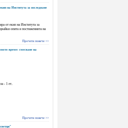
екип на Института за изследване
ира от екип на Института за
двайки опита и постиженията на
Прочети повече >>
овото време: смесване на
а - 1 ет..
Прочети повече >>
-светци"