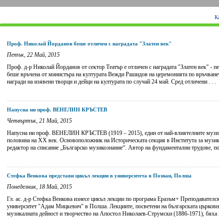
К
Проф. Николай Йорданов беше отличен с наградата "Златен век"
Петък, 22 Май, 2015
Проф. д-р Николай Йорданов от сектор Театър е отличен с наградата "Златен век" - п
беше връчена от министъра на културата Вежди Рашидов на церемонията по връчване
награди на изявени творци и дейци на културата по случай 24 май. Сред отличени . . .
Напусна ни проф. ВЕНЕЛИН КРЪСТЕВ
Четвъртък, 21 Май, 2015
Напусна ни проф. ВЕНЕЛИН КРЪСТЕВ (1919 – 2015), един от най-влиятелните музик
половина на ХХ век. Основоположник на Историческата секция в Института за музик
редактор на списание „Българско музикознание“. Автор на фундаментални трудове, посв
Стефка Венкова представи цикъл лекции в университета в Познан, Полша
Понеделник, 18 Май, 2015
Гл. ас. д-р Стефка Венкова изнесе цикъл лекции по програма Еразъм+ Преподавател
университет "Адам Мицкевич" в Полша. Лекциите, посветени на българската църковн
музикалната дейност и творчество на Апостол Николаев-Струмски (1886-1971), бяха из