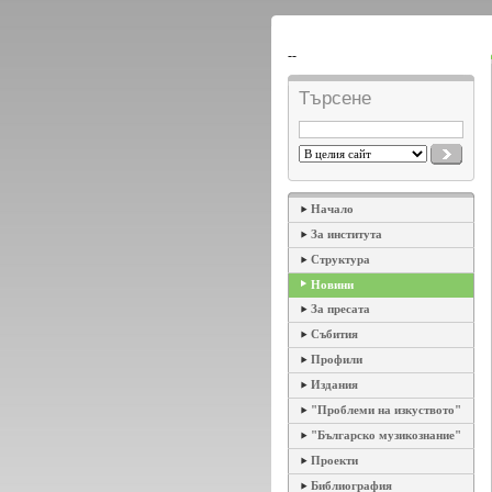
--
Търсене
Начало
За института
Структура
Новини
За пресата
Събития
Профили
Издания
"Проблеми на изкуството"
"Българско музикознание"
Проекти
Библиография