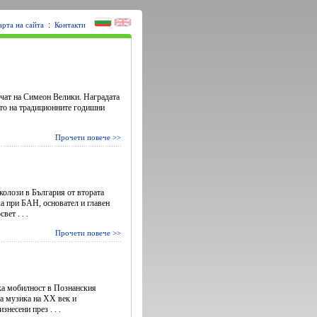
:
арта на сайта
Контакти
ечат на Симеон Велики. Наградата
то на традиционните годишни
Прочети повече >>
олози в България от втората
а при БАН, основател и главен
ет . . .
Прочети повече >>
ска мобилност в Познанския
а музика на ХХ век и
несени през . . .