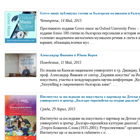
Grove music публикува статии за български музиканти и бълг
Четвъртък, 14 Май, 2015
Престижното издание Grove music на Oxford University Press 
издание близо 100 статии по български персоналии и история на
големият академичен англоезичен музикален речник в света в 
вариант, обхващащ всички муз . . .
Александър Янакиев в Южна Корея
Понеделник, 11 Май, 2015
По покана на Кьонсан национален университет в гр. Джинджу
проф. Александър Янакиев от сектор „Екранни изкуства“ на Ин
изкуствата, участва в международната научна конференция „Кул
„Storytelling в съвременното българско кино“. . . .
Институтът за изследване на изкуствата е партньор на Детски
университет и център „Българо-европейски културни диалози”
Сряда, 29 Април, 2015
Институтът за изследване на изкуствата е партньор на Детски 
университет и център „Българо-европейски културни диалози”,
„Георги Божилов-Слона (1935-2001): Ретроспективно” организи
Институтът ще се включи в събитието с п . . .