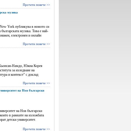
Прочети повече >>
арска музика
– New York публикува в номото си
 българската музика. Това е най-
книжен, електронен и онлайн
Прочети повече >>
, Кьонсан-Намдо, Южна Корея
ститута за изледване на
тура и контекст“ с доклад
Прочети повече >>
 университет на Нов български
университет на Нов български
 които в рамките на изложбата
рат детски университет.
Прочети повече >>