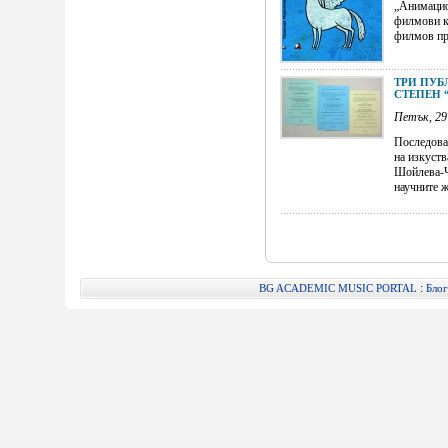
„Анимацио
филмови к
филмов про
ТРИ ПУБ
СТЕПЕН 
Петък, 29
Последоват
на изкуст
Шойлева-Ч
научните жу
:
BG ACADEMIC MUSIC PORTAL
Блог