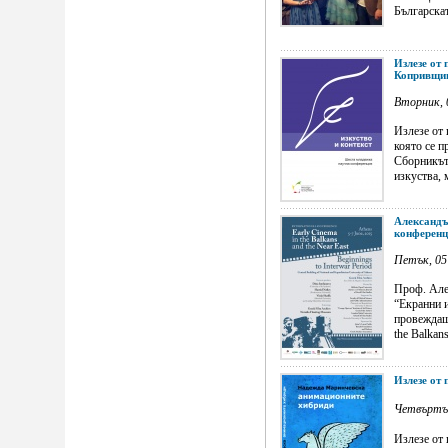
Българскат
Излезе от
Копривщиц
Вторник, 
Излезе от 
която се п
Сборникът
изкуства, 
Александъ
конференц
Петък, 05
Проф. Але
“Екранни и
провеждаща
the Balkans
Излезе от
Четвъртък
Излезе от 