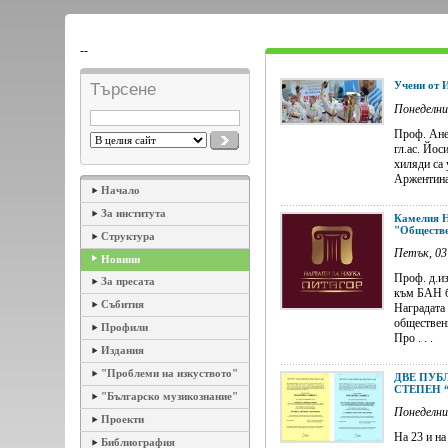
--
Учени от И
Търсене
Понеделни
Проф. Ане
гл.ас. Йо
хиляди са 
Аржентина,
Начало
За института
Камелия Н
"Обществе
Структура
Петък, 03
Новини
Проф. д.из
За пресата
към БАН б
Събития
Наградата
обществен
Профили
Про . . .
Издания
"Проблеми на изкуството"
ДВЕ ПУБ
СТЕПЕН 
"Българско музикознание"
Понеделни
Проекти
На 23 и на
Библиография