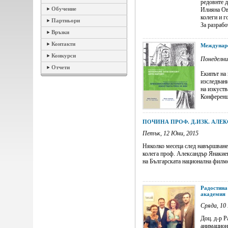
редовнте 
Обучение
Илияна Овч
колеги и г
Партньори
За разработ
Връзки
Контакти
Междунаро
Конкурси
Понеделни
Отчети
Екипът на 
изследван
на изкуств
Конференци
ПОЧИНА ПРОФ. Д.ИЗК. АЛЕ
Петък, 12 Юни, 2015
Няколко месеца след навършванет
колега проф. Александър Янаки
на Българската национална филмот
Радостина
академия
Сряда, 10
Доц. д-р Р
анимацион