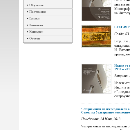
На 17 юли 
книгата на
Обучение
Монография
Партньори
на Институт
Връзки
Контакти
СТАТИЯ 
Конкурси
Сряда, 03
Отчети
В бр. 3 за
олтарната 
И. Тютюндж
принадлежа
Излезе от
1990 – 201
Вторник, 
Излезе от 
Института 
г.“, изда
си проучва
Четири книги на изследователи 
Съюза на българските композит
Понеделник, 24 Юни, 2013
Четири книги на изследователи о