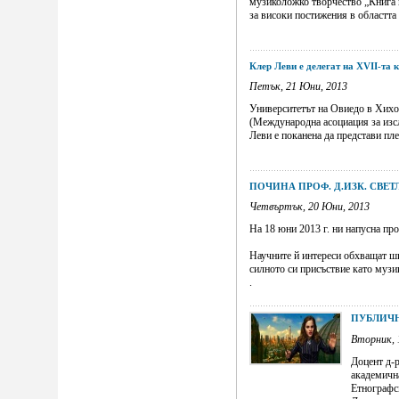
музиколожко творчество „Книга н
за високи постижения в областта 
Клер Леви е делегат на XVII-та
Петък, 21 Юни, 2013
Университетът на Овиедо в Хихо
(Международна асоциация за изсл
Леви е поканена да представи плен
ПОЧИНА ПРОФ. Д.ИЗК. СВЕТЛ
Четвъртък, 20 Юни, 2013
На 18 юни 2013 г. ни напусна про
Научните й интереси обхващат ши
силното си присъствие като музи
.
ПУБЛИЧ
Вторник, 
Доцент д-р
академична
Етнографс