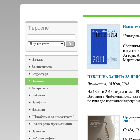
--
Излезе от 
Търсене
Четвъртък
Сборникът 
изкуството
Автори: А
Начало
Мартонова,
За института
Структура
ПУБЛИЧНА ЗАЩИТА ЗА ПРИС
Новини
Четвъртък, 18 Юли, 2013
За пресата
На 18 юли 2013 година в зала 1
Събития
Вълчанова-Любенова представи св
получи две положителни рецензии 
Профили
Издания
"Проблеми на изкуството"
Представя
2010 г."
"Българско музикознание"
Сряда, 10
Проекти
Библиография