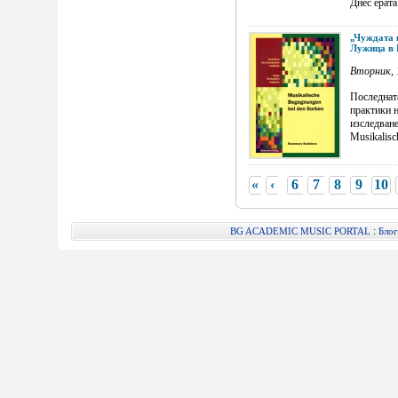
Днес ерата
„Чуждата 
Лужица в 
Вторник, 
Последнат
практики н
изследване
Musikalisch
«
‹
6
7
8
9
10
:
BG ACADEMIC MUSIC PORTAL
Блог