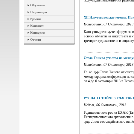
получи две положителни рецензии 
Обучение
Партньори
XII Изкуствоведски четения. Пок
Връзки
Понеделник, 07 Октомври, 2013
Контакти
Като утвърден научен форум за 
Конкурси
всички области на изкуствата и 
Отчети
третират художествени и социокул
Стела Ташева участва на между
Понеделник, 07 Октомври, 2013
Гл. ас. д-р Стела Ташева от сект
международна конференция по се
от 4 до 6 октомври 2013 в Тесали
РУСЛАН СТОЙЧЕВ УЧАСТВА 
Неделя, 06 Октомври, 2013
Годишният конгрес на EXAR (Евр
Експерименталната археология в 
град Линц със съдействието на Го