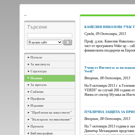
--
Търсене
КАМЕЛИЯ НИКОЛОВА УЧАСТВ
Сряда, 09 Октомври, 2013
Проф. д.изк. Камелия Николова е 
част от програмата Wake up – cal
финансовата пходкрепа на Европе
Начало
За института
Учени от Института за изследва
Структура
Verdi"
Вторник, 08 Октомври, 2013
Новини
За пресата
На 9 октомври 2013 г. в Големи
VERDI” по случай 200 години от
Събития
Янева от сектор Музика на Инстит
Профили
Издания
ПУБЛИЧНА ЗАЩИТА ЗА ПРИС
"Проблеми на изкуството"
Вторник, 08 Октомври, 2013
"Българско музикознание"
На 7 октомври 2013 година в зал
Проекти
Димитър Механджиев представи св
Библиография