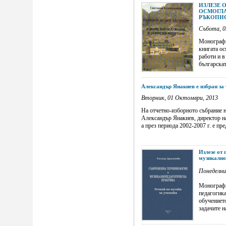
ИЗЛЕЗЕ 
ОСМОГЛА
РЪКОПИСИ
Събота, 0
Монографи
книгата ос
работи и в
българската
Александър Янакиев е избран за
Вторник, 01 Октомври, 2013
На отчетно-изборното събрание н
Александър Янакиев, директор на 
а през периода 2002-2007 г. е пре
Излезе от
музикално
Понеделни
Монографи
педагогика
обучениет
задачите н