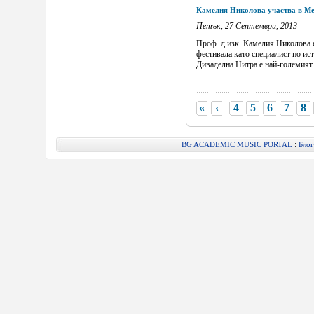
Камелия Николова участва в Ме
Петък, 27 Септември, 2013
Проф. д.изк. Камелия Николова е
фестивала като специалист по ис
Диваделна Нитра е най-големият т
«
‹
4
5
6
7
8
:
BG ACADEMIC MUSIC PORTAL
Блог