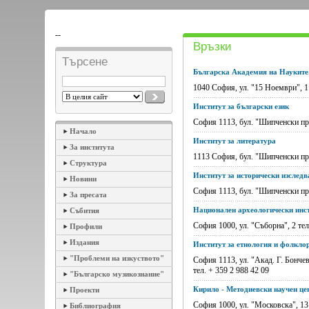
--
Връзки
Търсене
Българска Академия на Науките
1040 София, ул. "15 Ноември", 1
Институт за български език
София 1113, бул. "Шипченски прох
Начало
Институт за литература
За института
1113 София, бул. "Шипченски прохо
Структура
Институт за исторически изслед
Новини
София 1113, бул. "Шипченски прох
За пресата
Национален археологически инст
Събития
София 1000, ул. "Съборна", 2 тел
Профили
Издания
Институт за етнология и фолкло
"Проблеми на изкуството"
София 1113, ул. "Акад. Г. Бончев
тел. + 359 2 988 42 09
"Българско музикознание"
Кирило - Методиевски научен це
Проекти
София 1000, ул. "Московска", 13 
Библиография