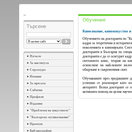
--
Обучение
Търсене
Кинознание, киноизкуство и
Обучението на докторанти по "Ки
кадри за теоретични и историчес
поколенията в кинонауката. Сект
докторанти в България по специ
Начало
докторанти е да се осигурят кадр
световното кино, теория на ки
За института
осмисляне на най-новите явле
общуване в съвременния свят.
Структура
Новини
Обучаваните през предишните де
успешно се реализират като и
За пресата
авторитет. Всеки докторант се 
Събития
активната помощ на целия науче
Профили
Издания
"Проблеми на изкуството"
"Българско музикознание"
Проекти
Библиография