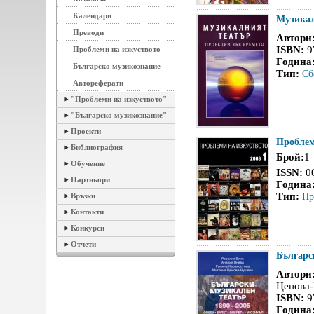
Календари
Музикал
Преводи
Автори
ISBN:
9
Проблеми на изкуството
Година
Българско музикознание
Тип:
Сб
Автореферати
"Проблеми на изкуството"
"Българско музикознание"
Проекти
Проблем
Библиография
Брой:
1
Обучение
ISSN:
0
Партньори
Година
Тип:
Връзки
Пр
Контакти
Конкурси
Отчети
Българс
Автори
Ценова
ISBN:
9
Година