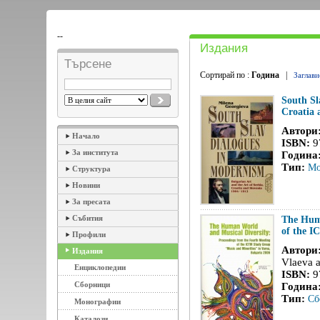
--
Издания
Търсене
Сортирай по :
Година
|
Заглави
South Sl
Croatia 
Автори
Начало
ISBN:
9
За института
Година
Тип:
Мо
Структура
Новини
За пресата
Събития
The Huma
of the I
Профили
Автори
Издания
Vlaeva 
Енциклопедии
ISBN:
9
Сборници
Година
Тип:
Сб
Монографии
Каталози