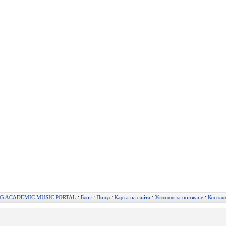
:
:
:
:
:
G ACADEMIC MUSIC PORTAL
Блог
Поща
Карта на сайта
Условия за ползване
Контак