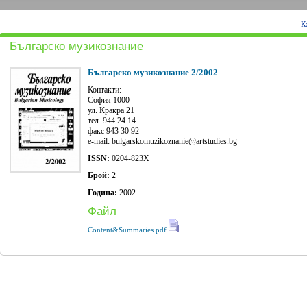
К
Българско музикознание
Българско музикознание 2/2002
Контакти:
София 1000
ул. Кракра 21
тел. 944 24 14
факс 943 30 92
e-mail: bulgarskomuzikoznanie@artstudies.bg
ISSN:
0204-823Х
Брой:
2
Година:
2002
Файл
Content&Summaries.pdf