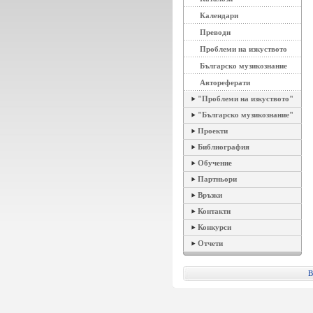
Календари
Преводи
Проблеми на изкуството
Българско музикознание
Автореферати
"Проблеми на изкуството"
"Българско музикознание"
Проекти
Библиография
Обучение
Партньори
Връзки
Контакти
Конкурси
Отчети
B