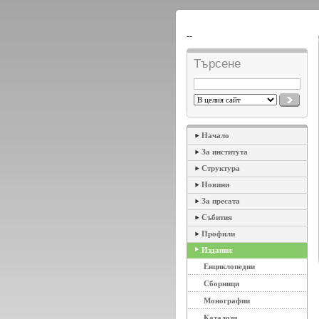
--
Търсене
Начало
За института
Структура
Новини
За пресата
Събития
Профили
Издания
Енциклопедии
Сборници
Монографии
Каталози