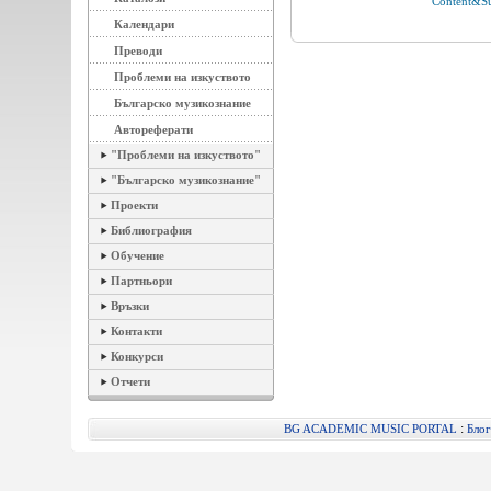
Content&S
Календари
Преводи
Проблеми на изкуството
Българско музикознание
Автореферати
"Проблеми на изкуството"
"Българско музикознание"
Проекти
Библиография
Обучение
Партньори
Връзки
Контакти
Конкурси
Отчети
:
BG ACADEMIC MUSIC PORTAL
Блог