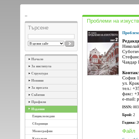
--
Проблеми на изкуств
Търсене
Проблеми
Редакц
Николай 
Суботич
Стефано
Начало
Чавдар 
За института
Контак
Структура
София 
Новини
ул. Кра
За пресата
тел.: +3
факс: +
Събития
e-mail: 
Профили
ISSN:
003
Издания
Брой:
2
Енциклопедии
Година:
2
Сборници
Файл
Монографии
Каталози