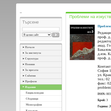
--
Проблеми на изкуств
Търсене
Проблеми
Редакци
проф. д
редакто
акад. Го
Начало
Бакалов
За института
д.изк. К
проф. д
Структура
Новини
Контакт
За пресата
София 
ул. Кра
Събития
тел.: 02
Профили
факс: 0
Издания
problem
Енциклопедии
ISSN:
003
Сборници
Брой:
3
Монографии
Година:
2
Каталози