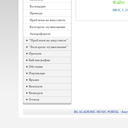
Файл
Календари
BROI_3_20
Преводи
Проблеми на изкуството
Българско музикознание
Автореферати
"Проблеми на изкуството"
"Българско музикознание"
Проекти
Библиография
Обучение
Партньори
Връзки
Контакти
Конкурси
Отчети
:
BG ACADEMIC MUSIC PORTAL
Блог