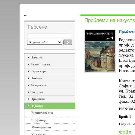
--
Проблеми на изкуств
Търсене
Проблеми
Редакци
проф. д
редакто
(Русия),
Начало
Елка Ба
За института
проф. д.
Василчи
Структура
Новини
Контакт
За пресата
София 
ул. Кра
Събития
тел.: 02
Профили
факс: 0
Издания
ISSN:
003
Енциклопедии
Брой:
1
Сборници
Година:
2
Монографии
Файл
Каталози