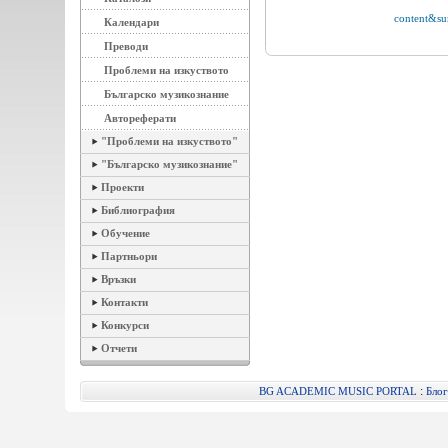
content&s
Календари
Преводи
Проблеми на изкуството
Българско музикознание
Автореферати
"Проблеми на изкуството"
"Българско музикознание"
Проекти
Библиография
Обучение
Партньори
Връзки
Контакти
Конкурси
Отчети
:
BG ACADEMIC MUSIC PORTAL
Блог