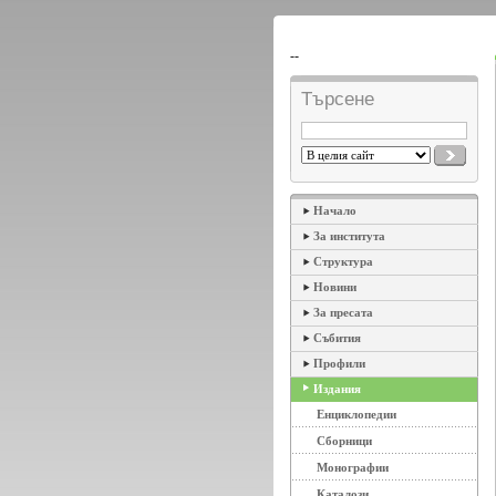
--
Търсене
Начало
За института
Структура
Новини
За пресата
Събития
Профили
Издания
Енциклопедии
Сборници
Монографии
Каталози