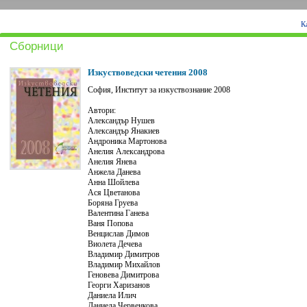
К
Сборници
Изкуствоведски четения 2008
София, Институт за изкуствознание 2008
Автори:
Александър Нушев
Александър Янакиев
Андроника Мартонова
Анелия Александрова
Анелия Янева
Анжела Данева
Анна Шойлева
Ася Цветанова
Боряна Груева
Валентина Ганева
Ваня Попова
Венцислав Димов
Виолета Дечева
Владимир Димитров
Владимир Михайлов
Геновева Димитрова
Георги Харизанов
Даниела Илич
Даниела Червенкова