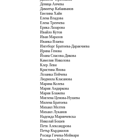
Деница Анчева
Димитър Кабаиванов
Евелина Хайн
Елена Владова
Елена Тренчева
Ерика Лазарова
Ивайло Кутов
Иван Маразов
Иванка Влаева
Ингеборг Братоева-Даракчиева
Ирина Генова
Йоана Спасова-Дикова
Камелия Николова
Клер Леви
Кристина Япова
Лозанка Пейчева
Людмила Класанова
Марина Колева
Мария Андиркова
Мария Блажева
Миглена Ценова-Нушева
Милена Братоева
Михаил Мелтев
Михаил Луканов
Надежда Маринчевска
Николай Бошев
Петя Александрова
Петър Кърджилов
Росица Гичева-Меймари