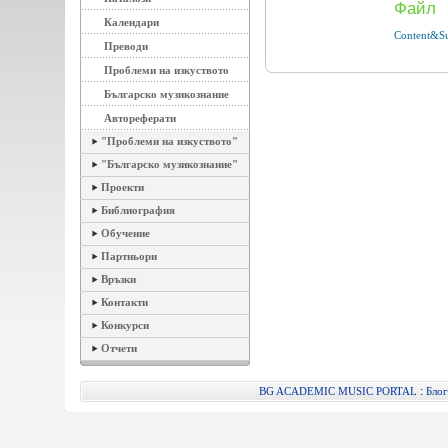
Файл
Календари
Content&S
Преводи
Проблеми на изкуството
Българско музикознание
Автореферати
"Проблеми на изкуството"
"Българско музикознание"
Проекти
Библиография
Обучение
Партньори
Връзки
Контакти
Конкурси
Отчети
:
BG ACADEMIC MUSIC PORTAL
Блог