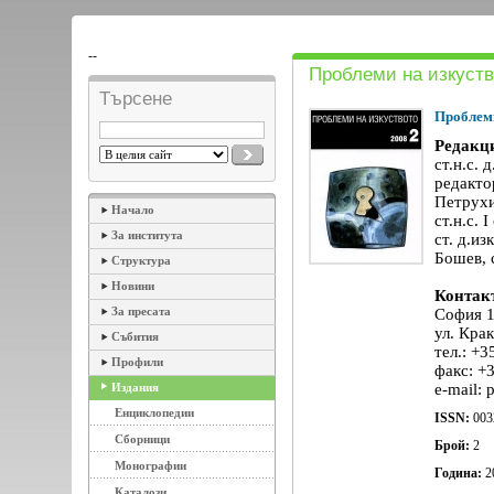
--
Проблеми на изкуств
Търсене
Проблеми
Редакц
ст.н.с. 
редактор
Петрухи
Начало
ст.н.с. 
За института
ст. д.из
Бошев, с
Структура
Новини
Контак
За пресата
София 
ул. Кра
Събития
тел.: +3
Профили
факс: +
Издания
e-mail: 
Енциклопедии
ISSN:
003
Сборници
Брой:
2
Монографии
Година:
2
Каталози