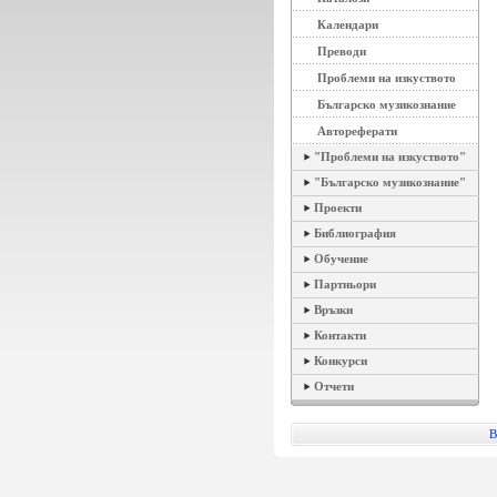
Календари
Преводи
Проблеми на изкуството
Българско музикознание
Автореферати
"Проблеми на изкуството"
"Българско музикознание"
Проекти
Библиография
Обучение
Партньори
Връзки
Контакти
Конкурси
Отчети
B