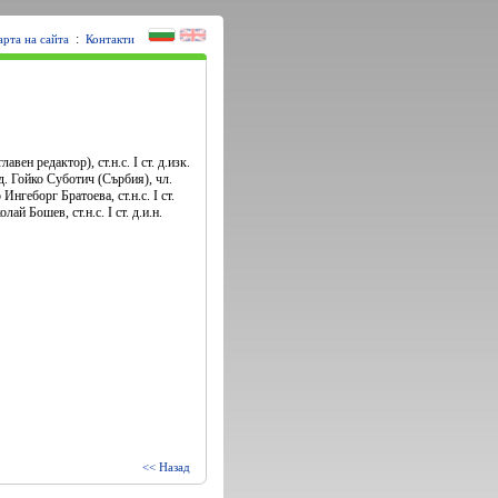
:
арта на сайта
Контакти
авен редактор), ст.н.с. І ст. д.изк.
. Гойко Суботич (Сърбия), чл.
р Ингеборг Братоева, ст.н.с. І ст.
ай Бошев, ст.н.с. І ст. д.и.н.
<< Назад