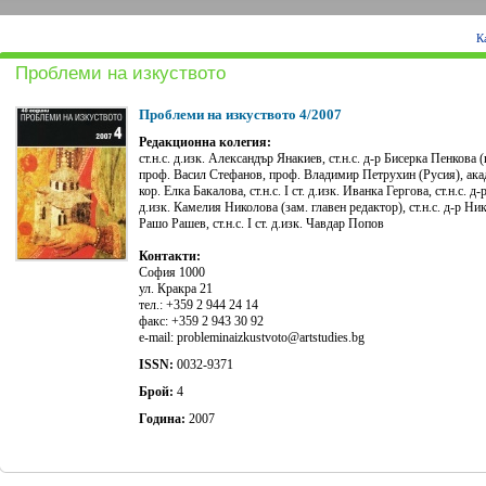
К
Проблеми на изкуството
Проблеми на изкуството 4/2007
Редакционна колегия:
ст.н.с. д.изк. Александър Янакиев, ст.н.с. д-р Бисерка Пенкова (гл
проф. Васил Стефанов, проф. Владимир Петрухин (Русия), акад
кор. Елка Бакалова, ст.н.с. І ст. д.изк. Иванка Гергова, ст.н.с. д-
д.изк. Камелия Николова (зам. главен редактор), ст.н.с. д-р Никол
Рашо Рашев, ст.н.с. І ст. д.изк. Чавдар Попов
Контакти:
София 1000
ул. Кракра 21
тел.: +359 2 944 24 14
факс: +359 2 943 30 92
e-mail: probleminaizkustvoto@artstudies.bg
ISSN:
0032-9371
Брой:
4
Година:
2007