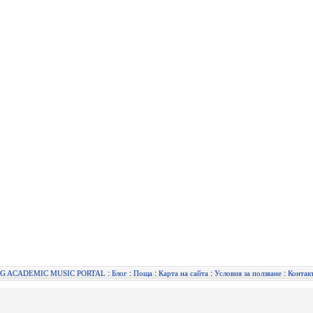
:
:
:
:
:
G ACADEMIC MUSIC PORTAL
Блог
Поща
Карта на сайта
Условия за ползване
Контак