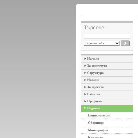
--
Търсене
Начало
За института
Структура
Новини
За пресата
Събития
Профили
Издания
Енциклопедии
Сборници
Монографии
Каталози