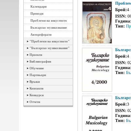
Проблем
Календари
Брой:
4
Преводи
ISSN:
0
Проблеми на изкуството
Година
Тип:
Пр
Българско музикознание
Автореферати
"Проблеми на изкуството"
"Българско музикознание"
Българс
Проекти
Брой:
4
Библиография
ISSN:
0
Година
Обучение
Тип:
Бъ
Партньори
Връзки
Контакти
Конкурси
Българс
Отчети
Брой:
3
ISSN:
0
Година
Тип:
Бъ