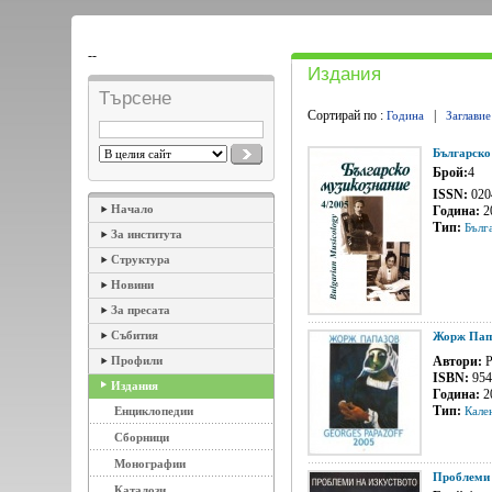
--
Издания
Търсене
Сортирай по :
|
Година
Заглавие
Българско
Брой:
4
ISSN:
020
Начало
Година:
2
Тип:
Бълг
За института
Структура
Новини
За пресата
Събития
Жорж Папа
Профили
Автори:
Р
ISBN:
954
Издания
Година:
2
Тип:
Енциклопедии
Кале
Сборници
Монографии
Проблеми 
Каталози