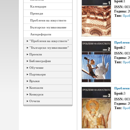
Брой:
1
Календари
ISSN:
003
Година:
2
Преводи
Тип:
Проб
Проблеми на изкуството
Българско музикознание
Автореферати
"Проблеми на изкуството"
Проблеми 
Брой:
2
"Българско музикознание"
ISSN:
003
Проекти
Година:
2
Библиография
Тип:
Проб
Обучение
Партньори
Връзки
Контакти
Проблеми 
Брой:
3
Конкурси
ISSN:
003
Отчети
Година:
2
Тип:
Проб