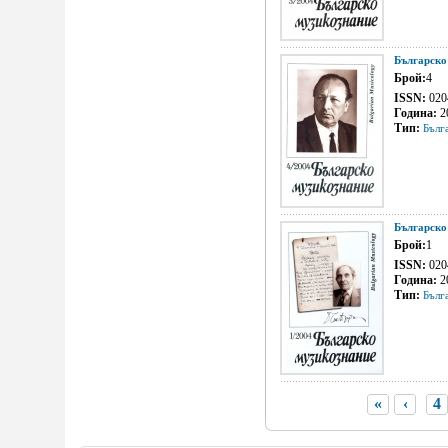
Българско
Брой:
4
ISSN:
020
Година:
2
Тип:
Бълг
Българско
Брой:
1
ISSN:
020
Година:
2
Тип:
Бълг
«
‹
4