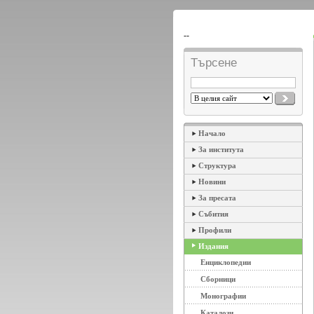
--
Търсене
Начало
За института
Структура
Новини
За пресата
Събития
Профили
Издания
Енциклопедии
Сборници
Монографии
Каталози