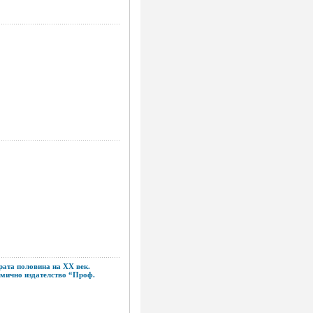
рата половина на ХХ век.
демично издателство “Проф.