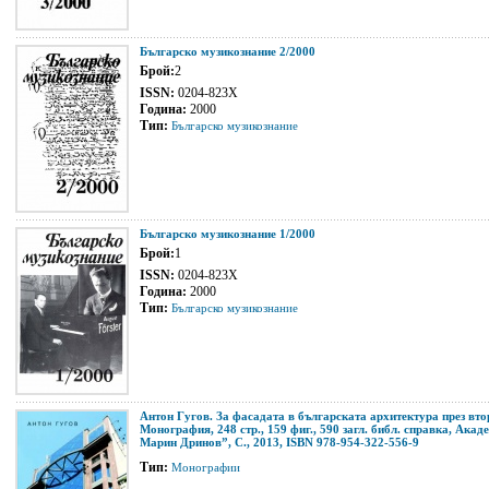
Българско музикознание 2/2000
Брой:
2
ISSN:
0204-823Х
Година:
2000
Тип:
Българско музикознание
Българско музикознание 1/2000
Брой:
1
ISSN:
0204-823Х
Година:
2000
Тип:
Българско музикознание
Антон Гугов. За фасадата в българската архитектура през вто
Монография, 248 стр., 159 фиг., 590 загл. библ. справка, Ака
Марин Дринов”, С., 2013, ISBN 978-954-322-556-9
Тип:
Монографии