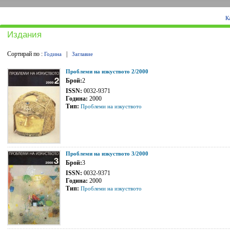
К
Издания
Сортирай по :
|
Година
Заглавие
Проблеми на изкуството 2/2000
Брой:
2
ISSN:
0032-9371
Година:
2000
Тип:
Проблеми на изкуството
Проблеми на изкуството 3/2000
Брой:
3
ISSN:
0032-9371
Година:
2000
Тип:
Проблеми на изкуството