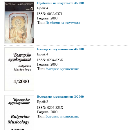
Проблеми на изкуството 4/2000
Брой:
4
ISSN:
0032-9371
Година:
2000
Тип:
Проблеми на изкуството
Българско музикознание 4/2000
Брой:
4
ISSN:
0204-823Х
Година:
2000
Тип:
Българско музикознание
Българско музикознание 3/2000
Брой:
3
ISSN:
0204-823X
Година:
2000
Тип:
Българско музикознание