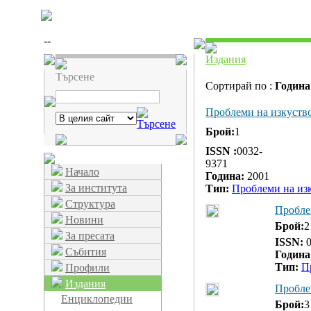
--
Издания
Търсене
Сортирай по :
Година
Проблеми на изкуство
Брой:
1
ISSN :
0032-
9371
Начало
Година:
2001
За института
Тип:
Проблеми на из
Структура
Пробле
Новини
Брой:
2
За пресата
ISSN:
0
Събития
Година
Тип:
П
Профили
Издания
Пробле
Енциклопедии
Брой:
3