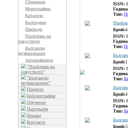
Сборници
ISSN:
0
Монографии
Година
Тип:
П
Каталози
Календари
Пробле
Преводи
Брой:
4
Проблеми на
ISSN:
0
изкуството
Година
Тип:
П
Българско
музикознание
Българ
Автореферати
Брой:
1
"Проблеми на
ISSN:
0
изкуството"
Година
"Българско
Тип:
Б
музикознание"
Българ
Проекти
Брой:
4
Библиография
ISSN:
0
Обучение
Година
Партньори
Тип:
Б
Връзки
Българ
Контакти
Брой:
3