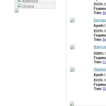
Конкурси
ISSN:
0
Отчети
Година
Тип:
Б
Българ
Брой:
2
ISSN:
0
Година
Тип:
Б
Изкуств
ISBN:
9
Година
Тип:
С
Пробле
Брой:
1
ISSN:
0
Година
Тип:
П